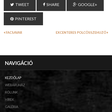
TWEET
SHARE
GOOGLE+
PINTEREST
FACSAVAR
EXCENTERES POLCÖSSZEHUZÓ
NAVIGÁCIÓ
KEZDŐLAP
WEBÁRUHÁZ
RÓLUNK
HÍREK
GALÉRIA