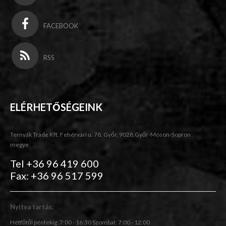
FACEBOOK
RSS
ELÉRHETŐSÉGEINK
Ternyák Trade Kft, Fehérvári u. 78. Győr, 9028,Győr-Moson-Sopron
megye
Tel +36 96 419 600
Fax: +36 96 517 599
Nyitva tartás:
Hétfőtől péntekig: 7:00 - 16:30 Szombat: 7:00 - 12:00