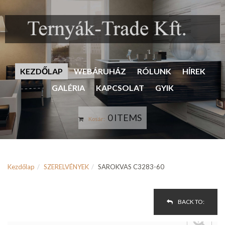
KEZDŐLAP
WEBÁRUHÁZ
RÓLUNK
HÍREK
GALÉRIA
KAPCSOLAT
GYIK
0 ITEMS
Kosár:
Kezdőlap
SZERELVÉNYEK
SAROKVAS C3283-60
BACK TO: