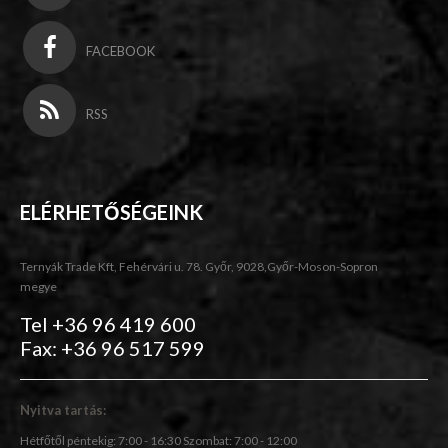
FACEBOOK
RSS
ELÉRHETŐSÉGEINK
Ternyák Trade Kft, Fehérvári u. 78. Győr, 9028,Győr-Moson-Sopron
megye
Tel +36 96 419 600
Fax: +36 96 517 599
Nyitva tartás:
Hétfőtől péntekig: 7:00 - 16:30 Szombat: 7:00 - 12:00