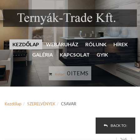
KEZDŐLAP
WEBÁRUHÁZ
RÓLUNK
HÍREK
GALÉRIA
KAPCSOLAT
GYIK
0 ITEMS
Kosár:
Kezdőlap
SZERELVÉNYEK
CSAVAR
BACK TO: