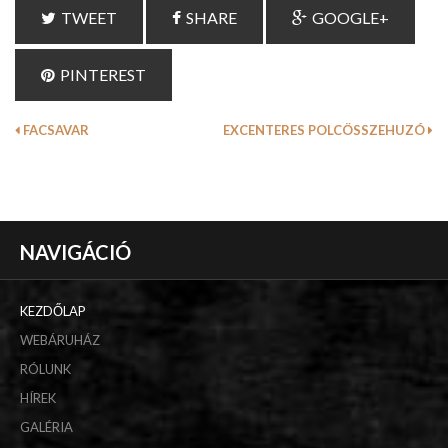
TWEET
SHARE
GOOGLE+
PINTEREST
FACSAVAR
EXCENTERES POLCÖSSZEHUZÓ
NAVIGÁCIÓ
KEZDŐLAP
WEBÁRUHÁZ
RÓLUNK
HÍREK
GALÉRIA