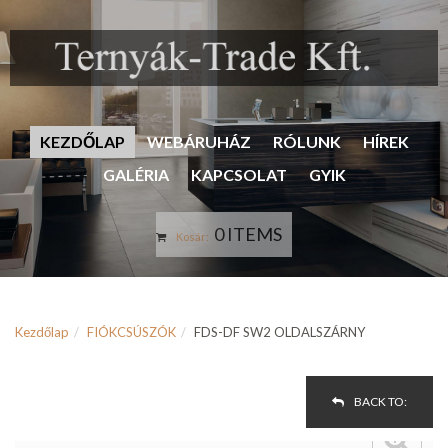
KEZDŐLAP
WEBÁRUHÁZ
RÓLUNK
HÍREK
GALÉRIA
KAPCSOLAT
GYIK
0 ITEMS
Kosár:
Kezdőlap
FIÓKCSÚSZÓK
FDS-DF SW2 OLDALSZÁRNY
BACK TO: