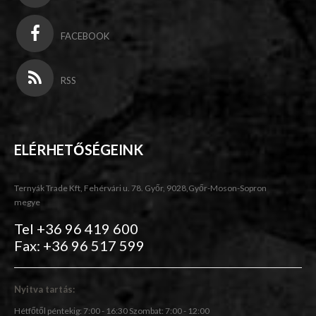
FACEBOOK
RSS
ELÉRHETŐSÉGEINK
Ternyák Trade Kft, Fehérvári u. 78. Győr, 9028,Győr-Moson-Sopron
megye
Tel +36 96 419 600
Fax: +36 96 517 599
Nyitva tartás:
Hétfőtől péntekig: 7:00 - 16:30 Szombat: 7:00 - 12:00