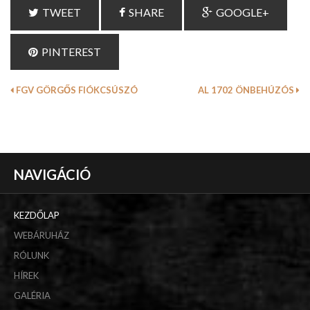
TWEET
SHARE
GOOGLE+
PINTEREST
FGV GÖRGŐS FIÓKCSÚSZÓ
AL 1702 ÖNBEHÚZÓS
NAVIGÁCIÓ
KEZDŐLAP
WEBÁRUHÁZ
RÓLUNK
HÍREK
GALÉRIA