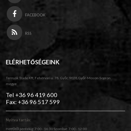
FACEBOOK
RSS
ELÉRHETŐSÉGEINK
Ternyák Trade Kft, Fehérvári u. 78. Győr, 9028,Győr-Moson-Sopron
megye
Tel +36 96 419 600
Fax: +36 96 517 599
Nyitva tartás:
Hétfőtől péntekig: 7:00 - 16:30 Szombat: 7:00 - 12:00