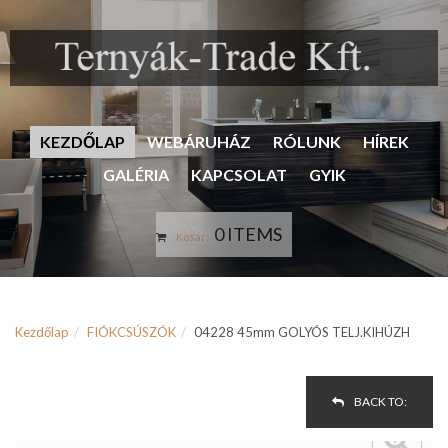
KEZDŐLAP
WEBÁRUHÁZ
RÓLUNK
HÍREK
GALÉRIA
KAPCSOLAT
GYIK
0 ITEMS
Kosár:
Kezdőlap
FIÓKCSÚSZÓK
04228 45mm GOLYÓS TELJ.KIHÚZH
BACK TO: