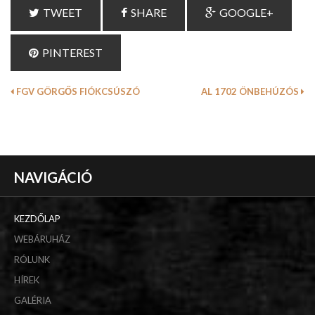
TWEET
SHARE
GOOGLE+
PINTEREST
FGV GÖRGŐS FIÓKCSÚSZÓ
AL 1702 ÖNBEHÚZÓS
NAVIGÁCIÓ
KEZDŐLAP
WEBÁRUHÁZ
RÓLUNK
HÍREK
GALÉRIA