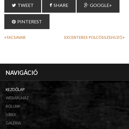
TWEET
SHARE
GOOGLE+
PINTEREST
FACSAVAR
EXCENTERES POLCÖSSZEHUZÓ
NAVIGÁCIÓ
KEZDŐLAP
WEBÁRUHÁZ
RÓLUNK
HÍREK
GALÉRIA