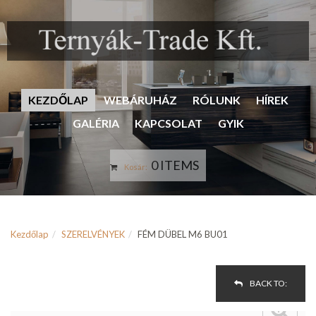
KEZDŐLAP
WEBÁRUHÁZ
RÓLUNK
HÍREK
GALÉRIA
KAPCSOLAT
GYIK
0 ITEMS
Kosár:
Kezdőlap
SZERELVÉNYEK
FÉM DÜBEL M6 BU01
BACK TO: