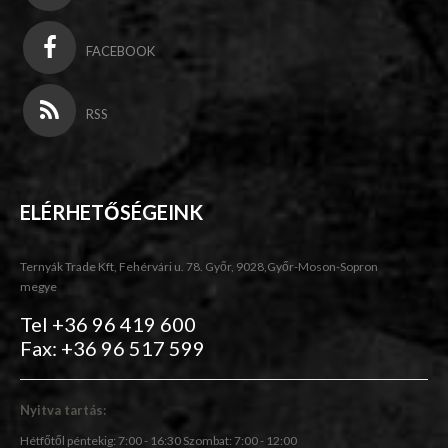
FACEBOOK
RSS
ELÉRHETŐSÉGEINK
Ternyák Trade Kft, Fehérvári u. 78. Győr, 9028,Győr-Moson-Sopron
megye
Tel +36 96 419 600
Fax: +36 96 517 599
Nyitva tartás:
Hétfőtől péntekig: 7:00 - 16:30 Szombat: 7:00 - 12:00