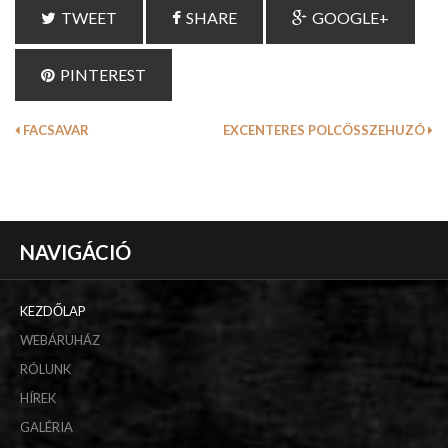
TWEET
SHARE
GOOGLE+
PINTEREST
FACSAVAR
EXCENTERES POLCÖSSZEHUZÓ
NAVIGÁCIÓ
KEZDŐLAP
WEBÁRUHÁZ
RÓLUNK
HÍREK
GALÉRIA