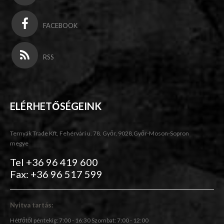
FACEBOOK
RSS
ELÉRHETŐSÉGEINK
Ternyák Trade Kft, Fehérvári u. 78. Győr, 9028,Győr-Moson-Sopron
megye
Tel +36 96 419 600
Fax: +36 96 517 599
Nyitva tartás:
Hétfőtől péntekig: 7:00 - 16:30 Szombat: 7:00 - 12:00