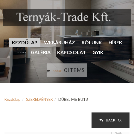
KEZDŐLAP
WEBÁRUHÁZ
RÓLUNK
HÍREK
GALÉRIA
KAPCSOLAT
GYIK
0 ITEMS
Kosár:
Kezdőlap
SZERELVÉNYEK
DÜBEL M6 BU18
BACK TO: